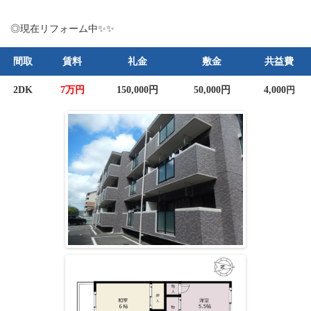
◎現在リフォーム中✨✨
間取
賃料
礼金
敷金
共益費
2DK
7万円
150,000円
50,000円
4,000
円