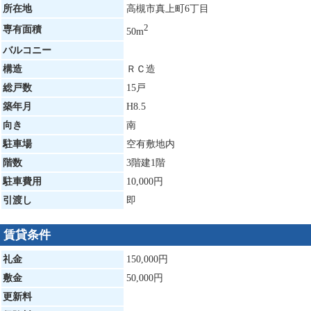
所在地
高槻市真上町6丁目
2
専有面積
50m
バルコニー
構造
ＲＣ造
総戸数
15戸
築年月
H8.5
向き
南
駐車場
空有敷地内
階数
3階建1階
駐車費用
10,000円
引渡し
即
賃貸条件
礼金
150,000円
敷金
50,000円
更新料