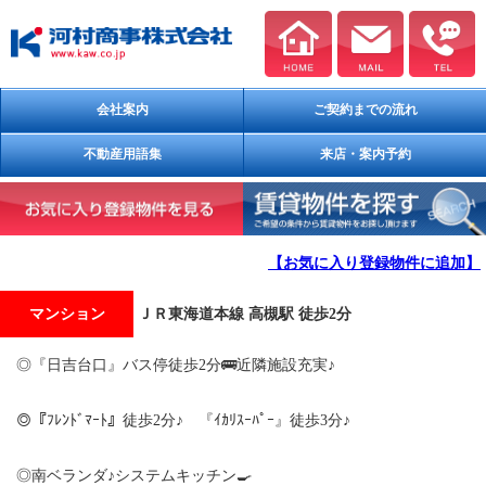
会社案内
ご契約までの流れ
不動産用語集
来店・案内予約
【お気に入り登録物件に追加】
マンション
ＪＲ東海道本線 高槻駅 徒歩2分
◎『日吉台口』バス停徒歩2分🚌近隣施設充実♪
◎『ﾌﾚﾝﾄﾞﾏｰﾄ』徒歩2分♪ 『ｲｶﾘｽｰﾊﾟｰ』徒歩3分♪
◎南ベランダ♪システムキッチン🍳