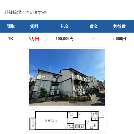
◎駐輪場ございます🚲
間取
賃料
礼金
敷金
共益費
1K
5万円
100,000円
0
2,000
円