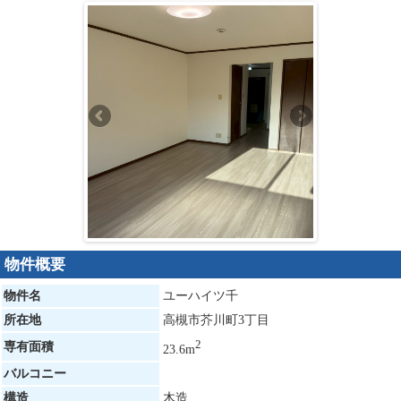
物件概要
物件名
ユーハイツ千
所在地
高槻市芥川町3丁目
2
専有面積
23.6m
バルコニー
構造
木造