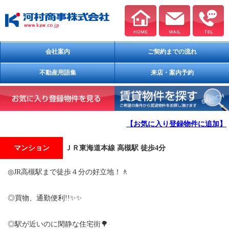
会社案内
ご契約までの流れ
不動産用語集
来店・案内予約
【お気に入り登録物件に追加】
マンション
ＪＲ東海道本線 高槻駅 徒歩4分
◎JR高槻駅まで徒歩４分の好立地！🚶
◎買物、通勤便利!!✨✨
◎駅が近いのに閑静な住宅街🌳